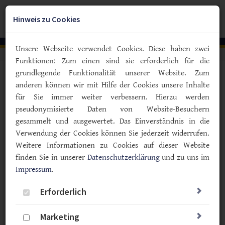
Zum
Hauptinhalt
Hinweis zu Cookies
Togg
springen
navig
Unsere Webseite verwendet Cookies. Diese haben zwei
Funktionen: Zum einen sind sie erforderlich für die
grundlegende Funktionalität unserer Website. Zum
Vorlesen
anderen können wir mit Hilfe der Cookies unsere Inhalte
für Sie immer weiter verbessern. Hierzu werden
pseudonymisierte Daten von Website-Besuchern
Treffen und Termine
gesammelt und ausgewertet. Das Einverständnis in die
Verwendung der Cookies können Sie jederzeit widerrufen.
2026
Weitere Informationen zu Cookies auf dieser Website
12
12.08.2026
finden Sie in unserer
Datenschutzerklärung
und zu uns im
August
Impressum
.
SHG Rinteln
Die Diabetiker-Selbsthilfegruppe
Erforderlich
Rinteln lädt zum ersten Treffen nach
Marketing
der Sommerpause ein. Thema des Tages