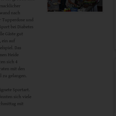
hmacklicher
chwand nach
er Tupperdose und
Sport bei Diabetes
lle Gäste gut
 ein auf
elspiel. Das
men Heide
en sich 4
raten mit den
l zu gelangen.
gnete Sportart.
nnten sich viele
achmittag mit