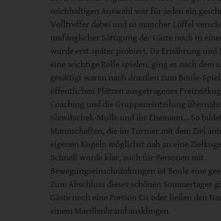
reichhaltigen Auswahl war für jeden ein gesc
Volltreffer dabei und so mancher Löffel vers
umfänglicher Sättigung der Gäste noch in ein
wurde erst später probiert. Da Ernährung und 
eine wichtige Rolle spielen, ging es nach dem a
gesättigt waren nach draußen zum Boule-Spiel,
öffentlichen Plätzen ausgetragenes Freizeitkug
Coaching und die Gruppeneinteilung übernah
Slawitschek-Mulle und ihr Ehemann… So bildet
Mannschaften, die im Turnier mit dem Ziel ant
eigenen Kugeln möglichst nah an eine Zielkuge
Schnell wurde klar, auch für Personen mit
Bewegungseinschränkungen ist Boule eine geei
Zum Abschluss dieses schönen Sommertages gö
Gäste noch eine Portion Eis oder ließen den N
einem Marillenbrand ausklingen.