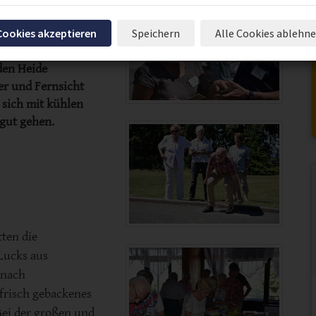
t in die Berghütte
 Cookies akzeptieren
Speichern
Alle Cookies ablehn
 den
ker Niedersachsen
den Heide
er und Fernsicht
 sich mit kühlen
 gut gehen.
tten die
Lucks aus
 nach
 frisch gebackenes
Bei der großen und