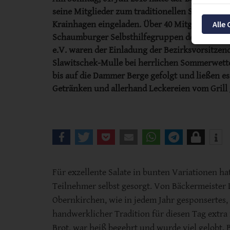
seine Mitglieder zum traditionellen Sommerfes
Alle
Krainhagen eingeladen. Über 40 Mitglieder aus
Schaumburger Selbsthilfegruppen des Diabeti
e.V. waren der Einladung der Bezirksvorsitzen
Slawitschek-Mulle bei herrlichen Sommerwett
bis auf die Dammer Berge gefolgt und ließen es
Getränken und allerhand Leckereien vom Grill
Für exzellente Salate in bunten Variationen ha
Teilnehmer selbst gesorgt. Von Bäckermeister 
Obernkirchen, wie in jedem Jahr gesponsertes,
handwerklicher Tradition für diesen Tag extra
Brot, war heiß begehrt und wurde viel gelobt. 