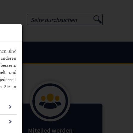
Suchformular
nen sind
 anderen
bessern.
melt und
jederzeit
n Sie in
Mitglied werden