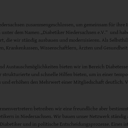
 Niedersachsen zusammengeschlossen, um gemeinsam für ihre 
nun unter dem Namen „Diabetiker Niedersachsen e.V.“ und hab
rt, die wir ständig ausbauen und modernisieren. Als Selbsthi
en, Krankenkassen, Wissenschaftlern, Ärzten und Gesundheits
d Austauschmöglichkeiten bieten wir im Bereich Diabetesse
ar strukturierte und schnelle Hilfen bieten, um in einer tem
us und erhöhen den Mehrwert einer Mitgliedschaft deutlich. 
irmenvertretern betreiben wir eine freundliche aber bestimm
etikern in Niedersachsen. Wir bauen unser Netzwerk ständig 
Diabetiker und in politische Entscheidungsprozesse. Eines ist